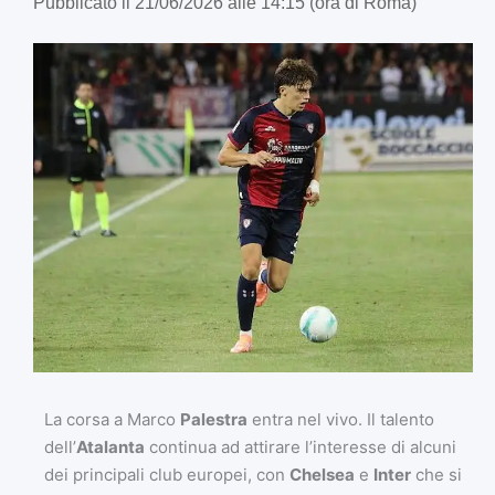
Pubblicato il 21/06/2026 alle 14:15 (ora di Roma)
La corsa a Marco
Palestra
entra nel vivo. Il talento
dell’
Atalanta
continua ad attirare l’interesse di alcuni
dei principali club europei, con
Chelsea
e
Inter
che si