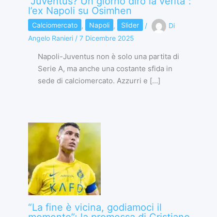
“Juventus? Un giorno dirò la verità”:
l’ex Napoli su Osimhen
Calciomercato
,
Napoli
,
Slider
/
Di
Angelo Ranieri
/
7 Dicembre 2025
Napoli-Juventus non è solo una partita di
Serie A, ma anche una costante sfida in
sede di calciomercato. Azzurri e […]
“La fine è vicina, godiamoci il
momento”: la promessa di Cristiano