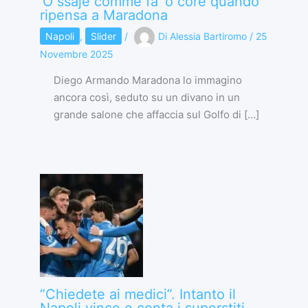
‘O ssaje comme fa ‘o core quando
ripensa a Maradona
Napoli
,
Slider
/
Di
Alessia Bartiromo
/
25
Novembre 2025
Diego Armando Maradona lo immagino
ancora così, seduto su un divano in un
grande salone che affaccia sul Golfo di […]
“Chiedete ai medici”. Intanto il