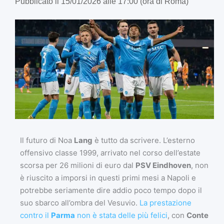
Pubblicato il 15/01/2026 alle 17:00 (ora di Roma)
Il futuro di Noa
Lang
è tutto da scrivere. L’esterno
offensivo classe 1999, arrivato nel corso dell’estate
scorsa per 26 milioni di euro dal
PSV Eindhoven
, non
è riuscito a imporsi in questi primi mesi a Napoli e
potrebbe seriamente dire addio poco tempo dopo il
suo sbarco all’ombra del Vesuvio.
La prestazione
contro il
Parma
non è stata delle più felici
, con
Conte