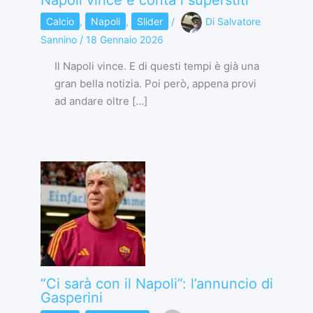
Napoli vince e conta i superstiti
Calcio
,
Napoli
,
Slider
/
Di
Salvatore
Sannino
/
18 Gennaio 2026
Il Napoli vince. E di questi tempi è già una
gran bella notizia. Poi però, appena provi
ad andare oltre […]
“Ci sarà con il Napoli”: l’annuncio di
Gasperini