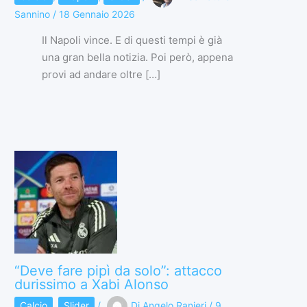
Sannino
/
18 Gennaio 2026
Il Napoli vince. E di questi tempi è già
una gran bella notizia. Poi però, appena
provi ad andare oltre […]
“Deve fare pipì da solo”: attacco
durissimo a Xabi Alonso
Calcio
,
Slider
/
Di
Angelo Ranieri
/
9