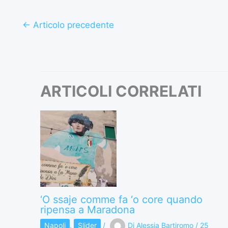
←
Articolo precedente
ARTICOLI CORRELATI
‘O ssaje comme fa ‘o core quando
ripensa a Maradona
Napoli
,
Slider
/
Di
Alessia Bartiromo
/
25