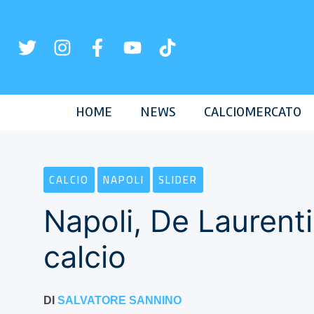
Vai
al
contenuto
HOME
NEWS
CALCIOMERCATO
CALCIO
NAPOLI
SLIDER
Napoli, De Laurenti
calcio
DI
SALVATORE SANNINO