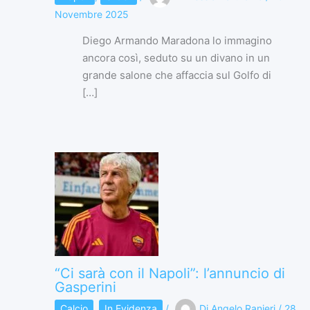
Novembre 2025
Diego Armando Maradona lo immagino
ancora così, seduto su un divano in un
grande salone che affaccia sul Golfo di
[…]
“Ci sarà con il Napoli”: l’annuncio di
Gasperini
Calcio
,
In Evidenza
/
Di
Angelo Ranieri
/
28