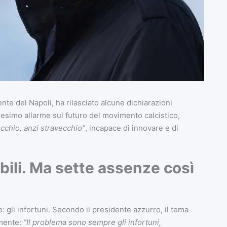
ente del Napoli, ha rilasciato alcune dichiarazioni
nesimo allarme sul futuro del movimento calcistico,
cchio, anzi stravecchio”
, incapace di innovare e di
bili. Ma sette assenze così
: gli infortuni. Secondo il presidente azzurro, il tema
amente:
“Il problema sono sempre gli infortuni,