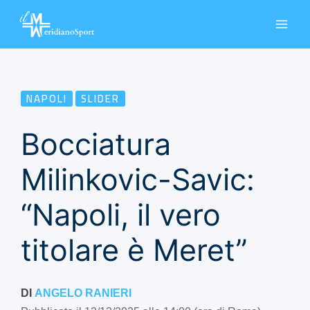
Vai
al
contenuto
NAPOLI
SLIDER
Bocciatura
Milinkovic-Savic:
“Napoli, il vero
titolare è Meret”
DI
ANGELO RANIERI