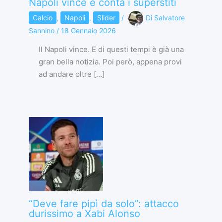
Napoli vince e conta i superstiti
Calcio
,
Napoli
,
Slider
/
Di
Salvatore
Sannino
/
18 Gennaio 2026
Il Napoli vince. E di questi tempi è già una
gran bella notizia. Poi però, appena provi
ad andare oltre […]
“Deve fare pipì da solo”: attacco
durissimo a Xabi Alonso