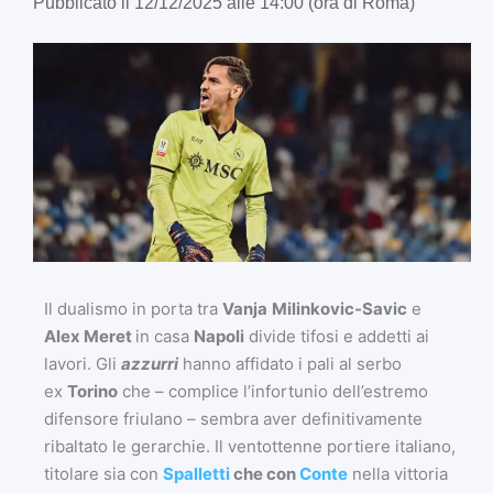
Pubblicato il 12/12/2025 alle 14:00 (ora di Roma)
Il dualismo in porta tra
Vanja
Milinkovic-Savic
e
Alex Meret
in casa
Napoli
divide tifosi e addetti ai
lavori. Gli
azzurri
hanno affidato i pali al serbo
ex
Torino
che – complice l’infortunio dell’estremo
difensore friulano – sembra aver definitivamente
ribaltato le gerarchie. Il ventottenne portiere italiano,
titolare sia con
Spalletti
che con
Conte
nella vittoria