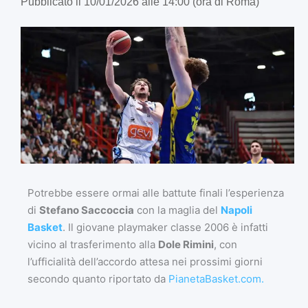
Pubblicato il 10/01/2026 alle 14:00 (ora di Roma)
Potrebbe essere ormai alle battute finali l’esperienza
di
Stefano Saccoccia
con la maglia del
Napoli
Basket
. Il giovane playmaker classe 2006 è infatti
vicino al trasferimento alla
Dole Rimini
, con
l’ufficialità dell’accordo attesa nei prossimi giorni
secondo quanto riportato da
PianetaBasket.com.