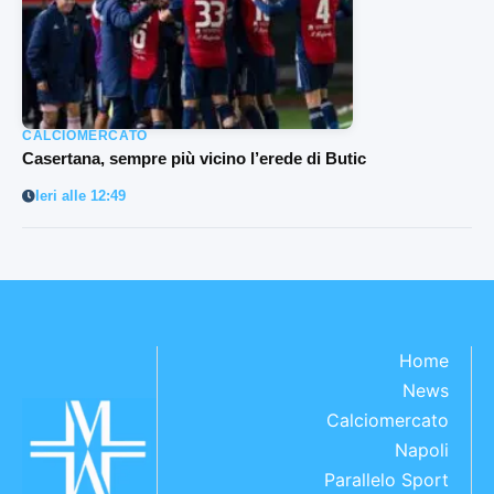
CALCIOMERCATO
Casertana, sempre più vicino l’erede di Butic
Ieri alle 12:49
Home
News
Calciomercato
Napoli
Parallelo Sport