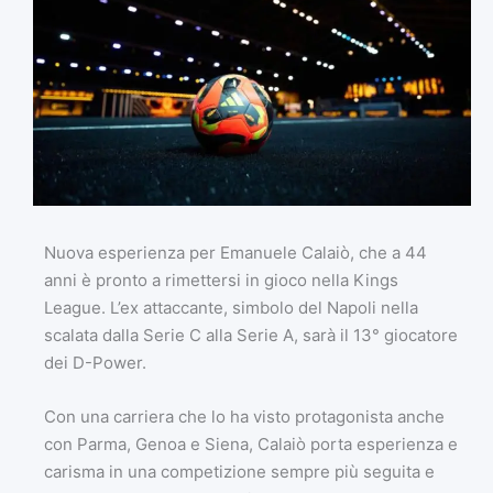
Nuova esperienza per Emanuele Calaiò, che a 44
anni è pronto a rimettersi in gioco nella Kings
League. L’ex attaccante, simbolo del Napoli nella
scalata dalla Serie C alla Serie A, sarà il 13° giocatore
dei D-Power.
Con una carriera che lo ha visto protagonista anche
con Parma, Genoa e Siena, Calaiò porta esperienza e
carisma in una competizione sempre più seguita e