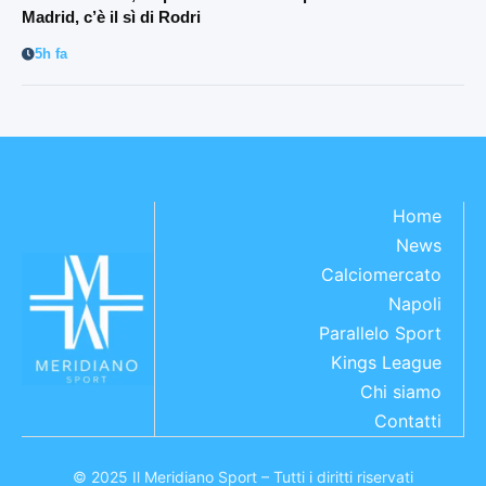
Madrid, c’è il sì di Rodri
5h fa
Home
News
Calciomercato
Napoli
Parallelo Sport
Kings League
Chi siamo
Contatti
© 2025 Il Meridiano Sport – Tutti i diritti riservati