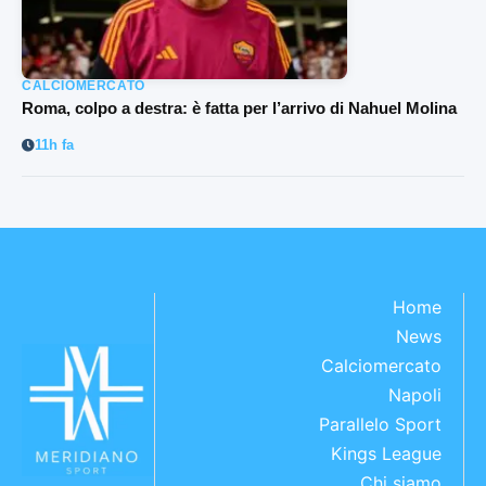
CALCIOMERCATO
Roma, colpo a destra: è fatta per l’arrivo di Nahuel Molina
11h fa
Home
News
Calciomercato
Napoli
Parallelo Sport
Kings League
Chi siamo