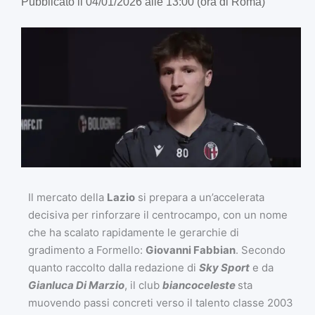
Pubblicato il 04/01/2026 alle 13:00 (ora di Roma)
Il mercato della
Lazio
si prepara a un’accelerata
decisiva per rinforzare il centrocampo, con un nome
che ha scalato rapidamente le gerarchie di
gradimento a Formello:
Giovanni Fabbian
. Secondo
quanto raccolto dalla redazione di
Sky Sport
e da
Gianluca Di Marzio
, il club
biancoceleste
sta
muovendo passi concreti verso il talento classe 2003