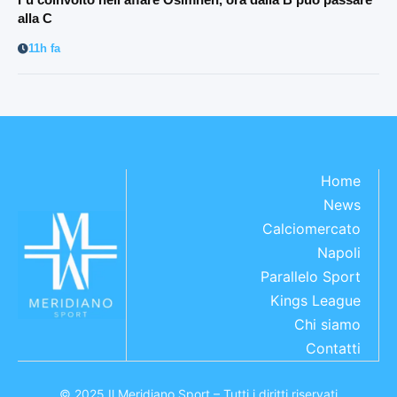
alla C
11h fa
Home
News
Calciomercato
Napoli
Parallelo Sport
Kings League
Chi siamo
Contatti
© 2025 Il Meridiano Sport – Tutti i diritti riservati