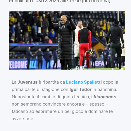
Pubblicato il 03/12/2025 alle 13:00 (ora di Roma)
La
Juventus
è ripartita da
Luciano Spalletti
dopo la
prima parte di stagione con
Igor Tudor
in panchina.
Nonostante il cambio di guida tecnica, i
bianconeri
non sembrano convincere ancora e – spesso –
faticano ad esprimere un bel gioco e dominare le
avversarie.