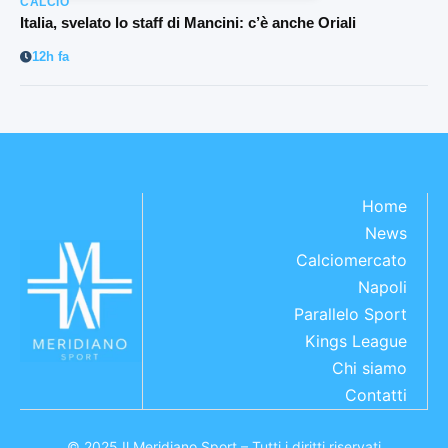
CALCIO
Italia, svelato lo staff di Mancini: c’è anche Oriali
12h fa
Home
News
Calciomercato
Napoli
Parallelo Sport
Kings League
Chi siamo
Contatti
© 2025 Il Meridiano Sport – Tutti i diritti riservati