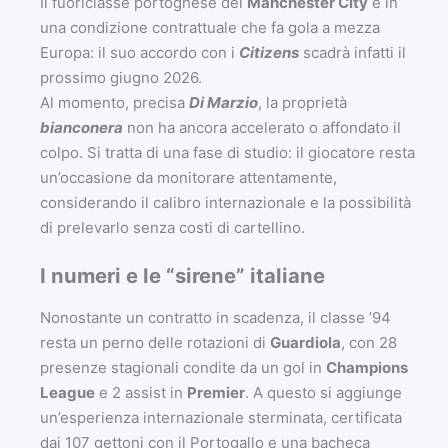
Il fuoriclasse portoghese del
Manchester City
è in
una condizione contrattuale che fa gola a mezza
Europa: il suo accordo con i
Citizens
scadrà infatti il
prossimo giugno 2026.
Al momento, precisa
Di Marzio
, la proprietà
bianconera
non ha ancora accelerato o affondato il
colpo. Si tratta di una fase di studio: il giocatore resta
un’occasione da monitorare attentamente,
considerando il calibro internazionale e la possibilità
di prelevarlo senza costi di cartellino.
I numeri e le “sirene” italiane
Nonostante un contratto in scadenza, il classe ’94
resta un perno delle rotazioni di
Guardiola
, con 28
presenze stagionali condite da un gol in
Champions
League
e 2 assist in
Premier
. A questo si aggiunge
un’esperienza internazionale sterminata, certificata
dai 107 gettoni con il Portogallo e una bacheca