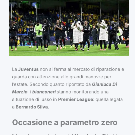
La
Juventus
non si ferma al mercato di riparazione e
guarda con attenzione alle grandi manovre per
l’estate. Secondo quanto riportato da
Gianluca Di
Marzio
, i
bianconeri
stanno monitorando una
situazione di lusso in
Premier League
: quella legata
a
Bernardo Silva
.
Occasione a parametro zero