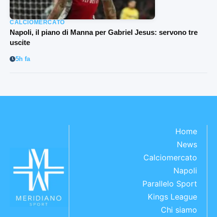
CALCIOMERCATO
Napoli, il piano di Manna per Gabriel Jesus: servono tre
uscite
5h fa
Home
News
Calciomercato
Napoli
Parallelo Sport
Kings League
Chi siamo