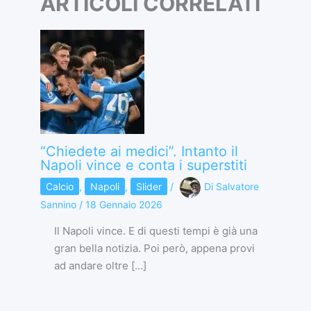
ARTICOLI CORRELATI
“Chiedete ai medici”. Intanto il
Napoli vince e conta i superstiti
Calcio
,
Napoli
,
Slider
/
Di
Salvatore
Sannino
/
18 Gennaio 2026
Il Napoli vince. E di questi tempi è già una
gran bella notizia. Poi però, appena provi
ad andare oltre […]