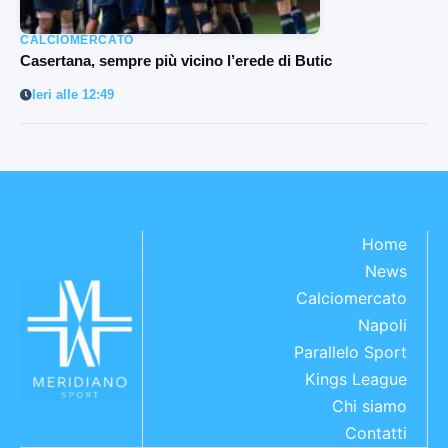
CALCIOMERCATO
Casertana, sempre più vicino l’erede di Butic
Ieri alle 12:49
Home
News
Calciomercato
Napoli
Parallelo Sport
Kings League
Chi siamo
Contatti