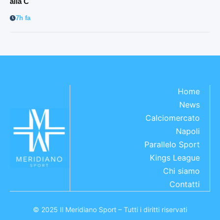
alla C
7h fa
Home
News
Calciomercato
Napoli
Parallelo Sport
Kings League
Chi siamo
Contatti
© 2025 Il Meridiano Sport – Tutti i diritti riservati