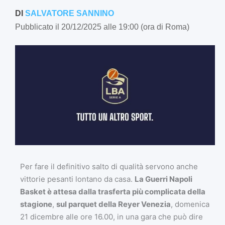
DI
SALVATORE SANNINO
Pubblicato il 20/12/2025 alle 19:00 (ora di Roma)
Per fare il definitivo salto di qualità servono anche
vittorie pesanti lontano da casa.
La Guerri Napoli
Basket è attesa dalla trasferta più complicata della
stagione
,
sul parquet della Reyer Venezia
, domenica
21 dicembre alle ore 16.00, in una gara che può dire