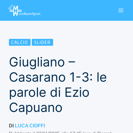
Vai
al
contenuto
CALCIO
SLIDER
Giugliano –
Casarano 1-3: le
parole di Ezio
Capuano
DI
LUCA CIOFFI