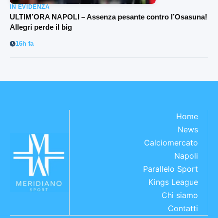
IN EVIDENZA
ULTIM’ORA NAPOLI – Assenza pesante contro l’Osasuna!
Allegri perde il big
16h fa
Home
News
Calciomercato
Napoli
Parallelo Sport
Kings League
Chi siamo
Contatti