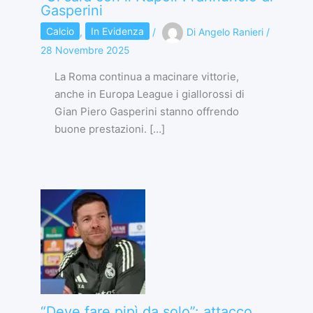
Gasperini
Calcio
,
In Evidenza
/
Di
Angelo Ranieri
/
28 Novembre 2025
La Roma continua a macinare vittorie,
anche in Europa League i giallorossi di
Gian Piero Gasperini stanno offrendo
buone prestazioni. […]
“Deve fare pipì da solo”: attacco