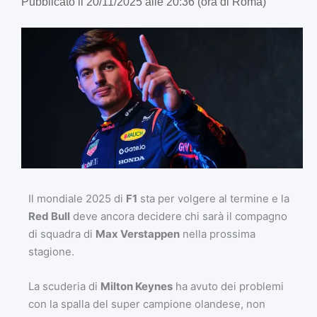
Pubblicato il 20/11/2025 alle 20:36 (ora di Roma)
Il mondiale 2025 di
F1
sta per volgere al termine e la
Red Bull
deve ancora decidere chi sarà il compagno
di squadra di
Max Verstappen
nella prossima
stagione.
La scuderia di
Milton Keynes
ha avuto dei problemi
con la spalla del super campione olandese, non