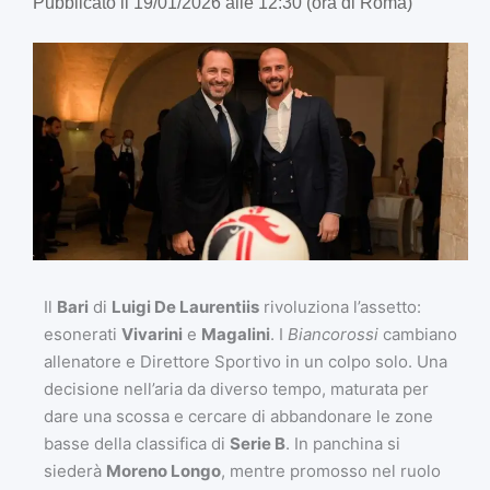
Pubblicato il 19/01/2026 alle 12:30 (ora di Roma)
Il
Bari
di
Luigi De Laurentiis
rivoluziona l’assetto:
esonerati
Vivarini
e
Magalini
. I
Biancorossi
cambiano
allenatore e Direttore Sportivo in un colpo solo. Una
decisione nell’aria da diverso tempo, maturata per
dare una scossa e cercare di abbandonare le zone
basse della classifica di
Serie B
. In panchina si
siederà
Moreno Longo
, mentre promosso nel ruolo