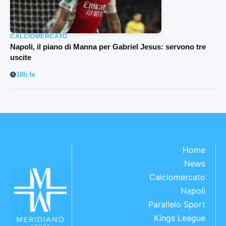
CALCIOMERCATO
Napoli, il piano di Manna per Gabriel Jesus: servono tre
uscite
10h fa
Home
News
Calciomercato
Napoli
Parallelo Sport
Kings League