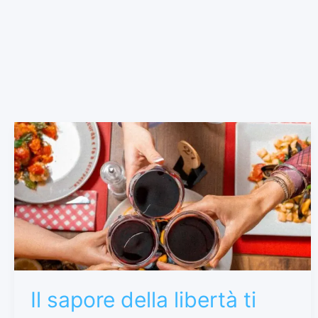
Il
sapore
della
libertà
ti
aspetta
a
Bacoli:
ecco
dove
Il sapore della libertà ti