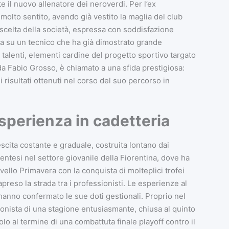
e il nuovo allenatore dei neroverdi. Per l’ex
molto sentito, avendo già vestito la maglia del club
 scelta della società, espressa con soddisfazione
ta su un tecnico che ha già dimostrato grande
ni talenti, elementi cardine del progetto sportivo targato
 da Fabio Grosso, è chiamato a una sfida prestigiosa:
i risultati ottenuti nel corso del suo percorso in
esperienza in cadetteria
escita costante e graduale, costruita lontano dai
rentesi nel settore giovanile della Fiorentina, dove ha
vello Primavera con la conquista di molteplici trofei
apreso la strada tra i professionisti. Le esperienze al
hanno confermato le sue doti gestionali. Proprio nel
agonista di una stagione entusiasmante, chiusa al quinto
o al termine di una combattuta finale playoff contro il