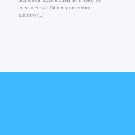
tecnica del 2026 è quasi terminato, ma
in casa Ferrari l’atmosfera sembra
tutt’altro […]