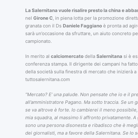
La Salernitana vuole risalire presto la china e abba
nel
Girone C
, in piena lotta per la promozione dirett
granata con il Ds
Daniele Faggiano
è pronta ad agir
sarà un’occasione da sfruttare, un aiuto concreto per 
campionato.
In merito al
calciomercato
della
Salernitana
si è es
conferenza stampa. Il dirigente dei campani ha fatto
della società sulla finestra di mercato che inizierà 
tuttosalernitana.com
“Mercato? E’ una palude. Non pensate che io e il p
all’amministratore Pagano. Ma sotto traccia. Se un g
se va altrove è forte. Io cambierei il meno possibil
mia squadra, al massimo li affronto privatamente. A 
sono una persona disonesta e ribadisco che è megl
dei giornalisti, ma a favore della Salernitana. Se lo s