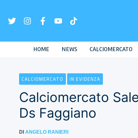
Vai
al
contenuto
HOME
NEWS
CALCIOMERCATO
CALCIOMERCATO
IN EVIDENZA
Calciomercato Saler
Ds Faggiano
DI
ANGELO RANIERI