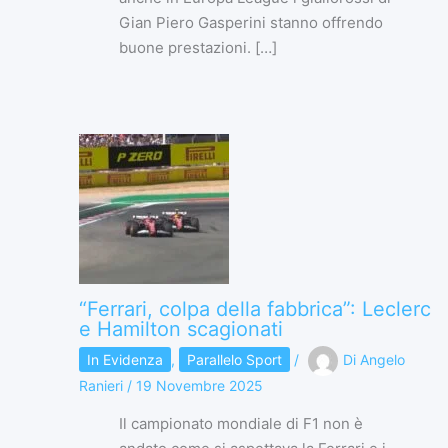
Gian Piero Gasperini stanno offrendo
buone prestazioni. […]
“Ferrari, colpa della fabbrica”: Leclerc
e Hamilton scagionati
In Evidenza
,
Parallelo Sport
/
Di
Angelo
Ranieri
/
19 Novembre 2025
Il campionato mondiale di F1 non è