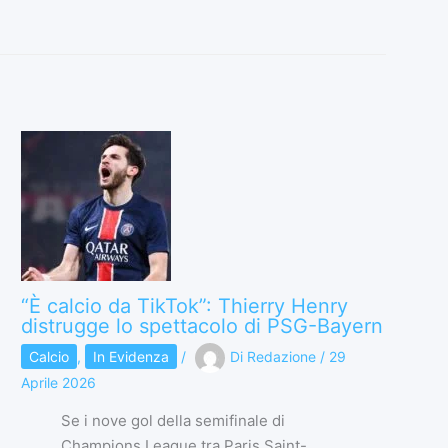
“È calcio da TikTok”: Thierry Henry
distrugge lo spettacolo di PSG-Bayern
Calcio
,
In Evidenza
/
Di
Redazione
/
29
Aprile 2026
Se i nove gol della semifinale di
Champions League tra Paris Saint-