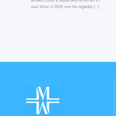
andato come si aspettava la Ferrari e i
suoi tifosi. Il 2025 non ha regalato […]