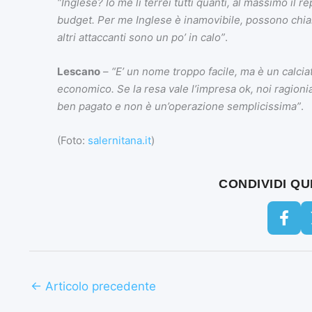
“Inglese? Io me li terrei tutti quanti, al massimo il 
budget. Per me Inglese è inamovibile, possono chia
altri attaccanti sono un po’ in calo”
.
Lescano
–
“E’ un nome troppo facile, ma è un calciat
economico. Se la resa vale l’impresa ok, noi ragionia
ben pagato e non è un’operazione semplicissima”
.
(Foto:
salernitana.it
)
CONDIVIDI Q
←
Articolo precedente