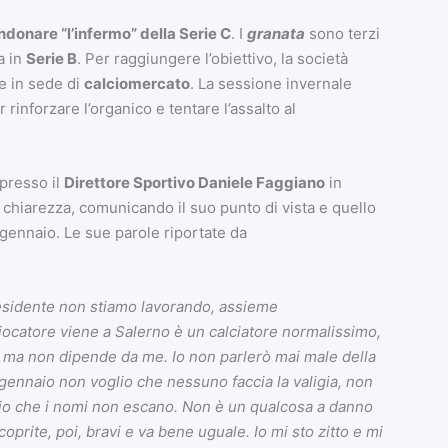
ndonare “l’infermo” della Serie C
. I
granata
sono terzi
a in
Serie B
. Per raggiungere l’obiettivo, la società
e in sede di
calciomercato
. La sessione invernale
rinforzare l’organico e tentare l’assalto al
presso il
Direttore Sportivo Daniele Faggiano
in
 chiarezza, comunicando il suo punto di vista e quello
a gennaio. Le sue parole riportate da
residente non stiamo lavorando, assieme
iocatore viene a Salerno è un calciatore normalissimo,
e, ma non dipende da me. Io non parlerò mai male della
gennaio non voglio che nessuno faccia la valigia, non
io che i nomi non escano. Non è un qualcosa a danno
coprite, poi, bravi e va bene uguale. Io mi sto zitto e mi