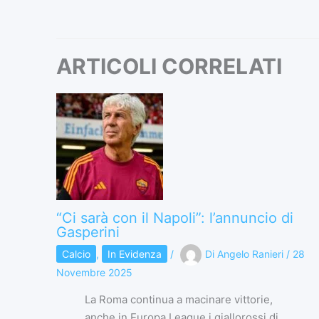
ARTICOLI CORRELATI
“Ci sarà con il Napoli”: l’annuncio di
Gasperini
Calcio
,
In Evidenza
/
Di
Angelo Ranieri
/
28
Novembre 2025
La Roma continua a macinare vittorie,
anche in Europa League i giallorossi di