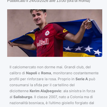
Pubblicato il 24/03/2026 alle 13:00 (ora di Roma)
Il calciomercato non dorme mai. Grandi club, del
calibro di
Napoli
e
Roma
, monitorano costantemente
profili per rinforzare la rosa. Proprio in
Serie A
può
consumarsi la sfida per il cartellino del
diciottenne
Kerim Alajbegovic
: ala sinistra in forza
al
Salisburgo
. Il classe 2007, nato a Colonia ma di
nazionalità bosniaca, è l’ultimo gioiello forgiato dal