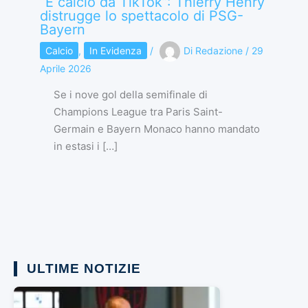
“È calcio da TikTok”: Thierry Henry
distrugge lo spettacolo di PSG-
Bayern
Calcio
,
In Evidenza
/
Di
Redazione
/
29
Aprile 2026
Se i nove gol della semifinale di
Champions League tra Paris Saint-
Germain e Bayern Monaco hanno mandato
in estasi i […]
ULTIME NOTIZIE