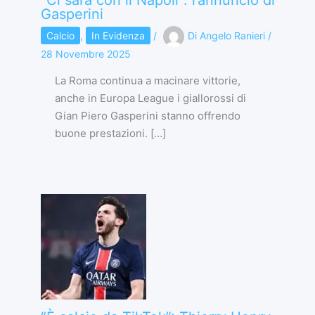
“Ci sarà con il Napoli”: l’annuncio di
Gasperini
Calcio
,
In Evidenza
/
Di
Angelo Ranieri
/
28 Novembre 2025
La Roma continua a macinare vittorie,
anche in Europa League i giallorossi di
Gian Piero Gasperini stanno offrendo
buone prestazioni. […]