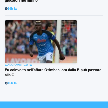
giocatori nel mirino
16h fa
CALCIOMERCATO
Fu coinvolto nell’affare Osimhen, ora dalla B può passare
alla C
16h fa