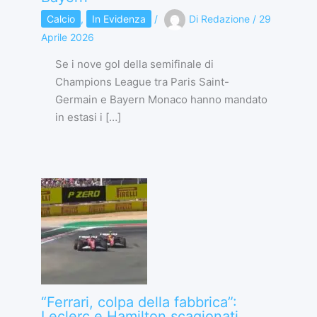
Calcio
,
In Evidenza
/
Di
Redazione
/
29
Aprile 2026
Se i nove gol della semifinale di
Champions League tra Paris Saint-
Germain e Bayern Monaco hanno mandato
in estasi i […]
“Ferrari, colpa della fabbrica”:
Leclerc e Hamilton scagionati