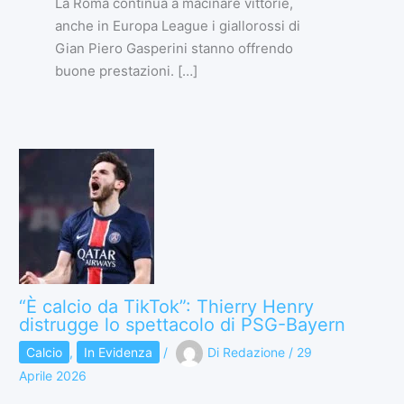
La Roma continua a macinare vittorie,
anche in Europa League i giallorossi di
Gian Piero Gasperini stanno offrendo
buone prestazioni. […]
“È calcio da TikTok”: Thierry Henry
distrugge lo spettacolo di PSG-Bayern
Calcio
,
In Evidenza
/
Di
Redazione
/
29
Aprile 2026