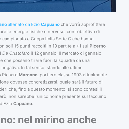
iano
allenato da Ezio
Capuano
che vorrà approfittare
are le energie fisiche e nervose, con l’obiettivo di
tra campionato e Coppa Italia Serie C che hanno
on soli 15 punti raccolti in 19 partite a +1 sul
Picerno
l
De Cristofaro
il 12 gennaio. Il mercato di gennaio
ze che possano tirare fuori la squadra da una
negativa. In tal senso, stando alle ultime
o Richard
Marcone
, portiere classe 1993 attualmente
zione dovesse concretizzarsi, quale sarà il futuro di
tieri che, fino a questo momento, si sono contesi il
però, non sarebbe l’unico nome presente sul taccuino
ed Ezio
Capuano
.
no: nel mirino anche