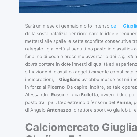
Sarà un mese di gennaio molto intenso
per il
Giugl
della sosta natalizia per riordinare le idee e recuper
mettersi alle spalle le sette sconfitte consecutive 
relegato i gialloblù al penultimo posto in classifica c
fanalino di coda e prossimo avversario dei
Tigrotti
a
dovrà portare in dote innesti di qualità ed esperien
situazione di classifica oggettivamente complicata e 
indiscrezioni, il
Giugliano
avrebbe messo nel mirin
in forza al
Picerno
. Da capire, inoltre, se tale opera
Alessandro
Russo
e Luca
Bolletta
, ovvero i due por
posto tra i pali. L’ex estremo difensore del
Parma
, 
di Angelo
Antonazzo
, direttore sportivo gialloblù, 
Calciomercato Giuglia