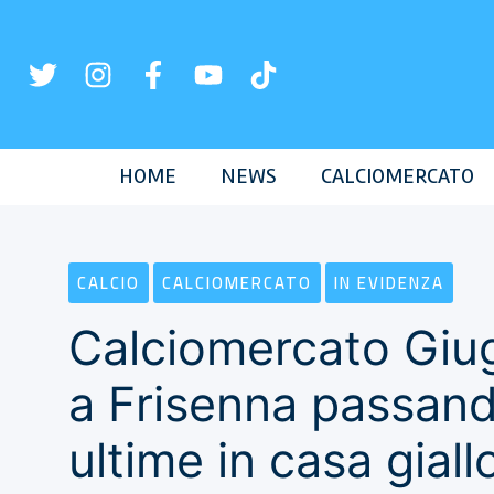
Vai
al
contenuto
HOME
NEWS
CALCIOMERCATO
CALCIO
CALCIOMERCATO
IN EVIDENZA
Calciomercato Giu
a Frisenna passando
ultime in casa giall