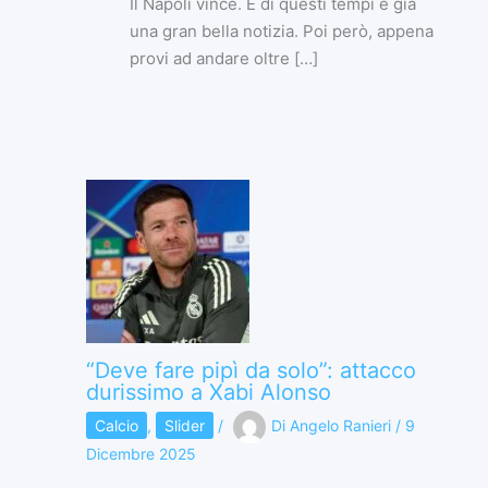
Il Napoli vince. E di questi tempi è già
una gran bella notizia. Poi però, appena
provi ad andare oltre […]
“Deve fare pipì da solo”: attacco
durissimo a Xabi Alonso
Calcio
,
Slider
/
Di
Angelo Ranieri
/
9
Dicembre 2025