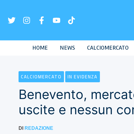
Vai
al
contenuto
HOME
NEWS
CALCIOMERCATO
CALCIOMERCATO
IN EVIDENZA
Benevento, mercat
uscite e nessun c
DI
REDAZIONE