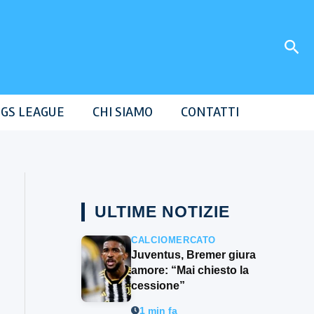
Cer
GS LEAGUE
CHI SIAMO
CONTATTI
ULTIME NOTIZIE
CALCIOMERCATO
Juventus, Bremer giura
amore: “Mai chiesto la
cessione”
1 min fa