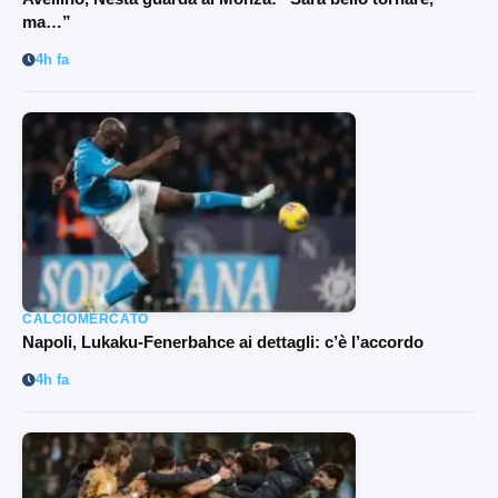
ma…”
4h fa
CALCIOMERCATO
Napoli, Lukaku-Fenerbahce ai dettagli: c’è l’accordo
4h fa