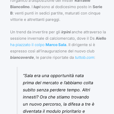
l’organico a disposizione del mister
Raffaele
Biancolino
. I
lupi
sono al dodicesimo posto in
Serie
B
: venti punti in sedici partite, maturati con cinque
vittorie e altrettanti pareggi.
Un trend da invertire per gli
irpini
anche attraverso la
sessione invernale di calciomercato, dove il Ds
Aiello
ha piazzato il colpo
Marco Sala
. Il dirigente si è
espresso così all’inaugurazione del nuovo club
biancoverde
, le parole riportate da
tuttob.com
:
“Sala era una opportunità nata
prima del mercato e l’abbiamo colta
subito senza perdere tempo. Altri
innesti? Ora che stiamo trovando
un nuovo percorso, la difesa a tre è
diventata il modulo prioritario e