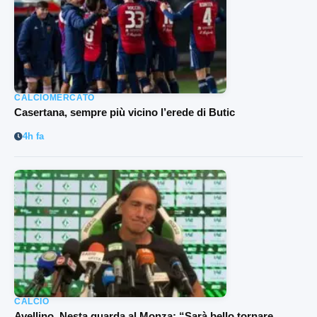
CALCIOMERCATO
Casertana, sempre più vicino l’erede di Butic
4h fa
CALCIO
Avellino, Nesta guarda al Monza: “Sarà bello tornare,