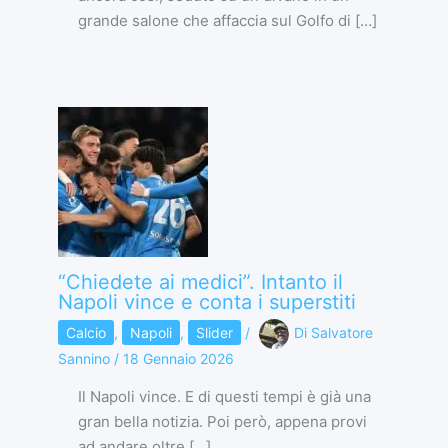
grande salone che affaccia sul Golfo di […]
“Chiedete ai medici”. Intanto il
Napoli vince e conta i superstiti
Calcio
,
Napoli
,
Slider
/
Di
Salvatore
Sannino
/
18 Gennaio 2026
Il Napoli vince. E di questi tempi è già una
gran bella notizia. Poi però, appena provi
ad andare oltre […]