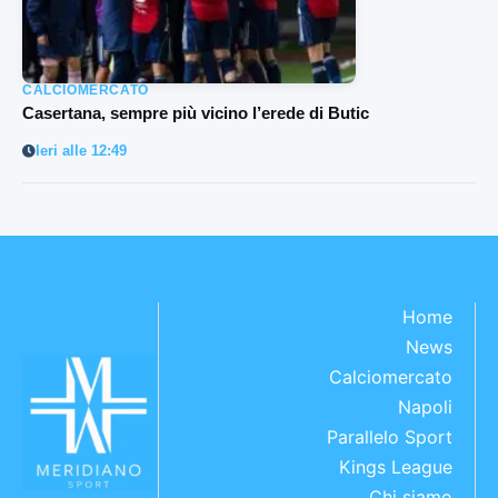
CALCIOMERCATO
Casertana, sempre più vicino l’erede di Butic
Ieri alle 12:49
Home
News
Calciomercato
Napoli
Parallelo Sport
Kings League
Chi siamo