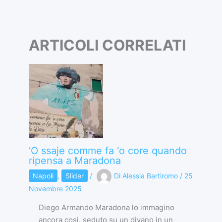
ARTICOLI CORRELATI
‘O ssaje comme fa ‘o core quando
ripensa a Maradona
Napoli
,
Slider
/
Di
Alessia Bartiromo
/
25
Novembre 2025
Diego Armando Maradona lo immagino
ancora così, seduto su un divano in un