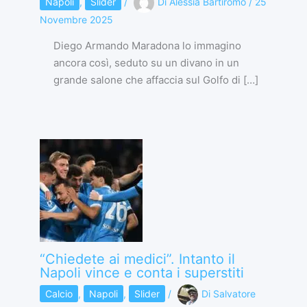
Napoli
,
Slider
/
Di
Alessia Bartiromo
/
25
Novembre 2025
Diego Armando Maradona lo immagino
ancora così, seduto su un divano in un
grande salone che affaccia sul Golfo di […]
“Chiedete ai medici”. Intanto il
Napoli vince e conta i superstiti
Calcio
,
Napoli
,
Slider
/
Di
Salvatore