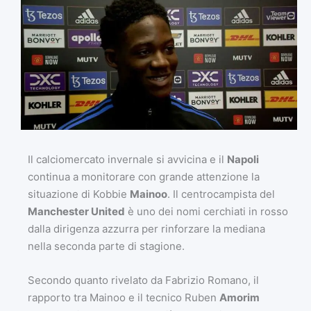
Il calciomercato invernale si avvicina e il
Napoli
continua a monitorare con grande attenzione la
situazione di Kobbie
Mainoo
. Il centrocampista del
Manchester United
è uno dei nomi cerchiati in rosso
dalla dirigenza azzurra per rinforzare la mediana
nella seconda parte di stagione.
Secondo quanto rivelato da Fabrizio Romano, il
rapporto tra Mainoo e il tecnico Ruben
Amorim