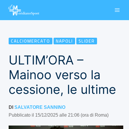
Vai
al
contenuto
CALCIOMERCATO
NAPOLI
SLIDER
ULTIM’ORA –
Mainoo verso la
cessione, le ultime
DI
SALVATORE SANNINO
Pubblicato il 15/12/2025 alle 21:06 (ora di Roma)