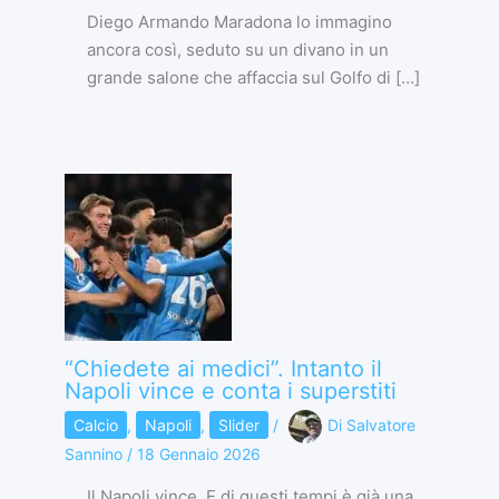
Diego Armando Maradona lo immagino
ancora così, seduto su un divano in un
grande salone che affaccia sul Golfo di […]
“Chiedete ai medici”. Intanto il
Napoli vince e conta i superstiti
Calcio
,
Napoli
,
Slider
/
Di
Salvatore
Sannino
/
18 Gennaio 2026
Il Napoli vince. E di questi tempi è già una