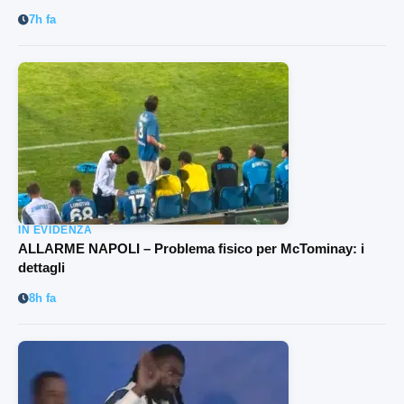
7h fa
IN EVIDENZA
ALLARME NAPOLI – Problema fisico per McTominay: i
dettagli
8h fa