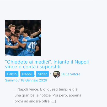
“Chiedete ai medici”. Intanto il Napoli
vince e conta i superstiti
Calcio
,
Napoli
,
Slider
/
Di
Salvatore
Sannino
/
18 Gennaio 2026
Il Napoli vince. E di questi tempi è già
una gran bella notizia. Poi però, appena
provi ad andare oltre […]