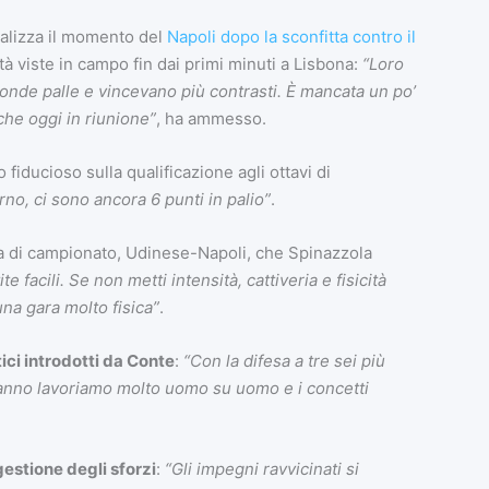
nalizza il momento del
Napoli dopo la sconfitta contro il
ltà viste in campo fin dai primi minuti a Lisbona:
“Loro
onde palle e vincevano più contrasti. È mancata un po’
che oggi in riunione”
, ha ammesso.
 fiducioso sulla qualificazione agli ottavi di
no, ci sono ancora 6 punti in palio”
.
ida di campionato, Udinese-Napoli, che Spinazzola
e facili. Se non metti intensità, cattiveria e fisicità
una gara molto fisica”
.
ci introdotti da Conte
:
“Con la difesa a tre sei più
o anno lavoriamo molto uomo su uomo e i concetti
gestione degli sforzi
:
“Gli impegni ravvicinati si