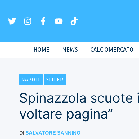
Vai
al
contenuto
HOME
NEWS
CALCIOMERCATO
NAPOLI
SLIDER
Spinazzola scuote 
voltare pagina”
DI
SALVATORE SANNINO