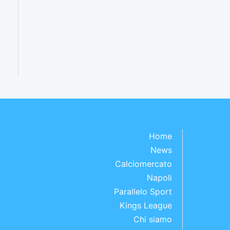
Home
News
Calciomercato
Napoli
Parallelo Sport
Kings League
Chi siamo