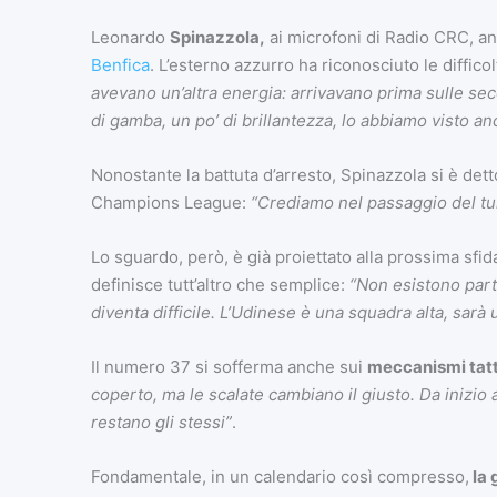
Leonardo
Spinazzola,
ai microfoni di Radio CRC, a
Benfica
. L’esterno azzurro ha riconosciuto le diffico
avevano un’altra energia: arrivavano prima sulle sec
di gamba, un po’ di brillantezza, lo abbiamo visto an
Nonostante la battuta d’arresto, Spinazzola si è detto
Champions League:
“Crediamo nel passaggio del tur
Lo sguardo, però, è già proiettato alla prossima sf
definisce tutt’altro che semplice:
“Non esistono partit
diventa difficile. L’Udinese è una squadra alta, sarà 
Il numero 37 si sofferma anche sui
meccanismi tatti
coperto, ma le scalate cambiano il giusto. Da inizi
restano gli stessi”
.
Fondamentale, in un calendario così compresso,
la 