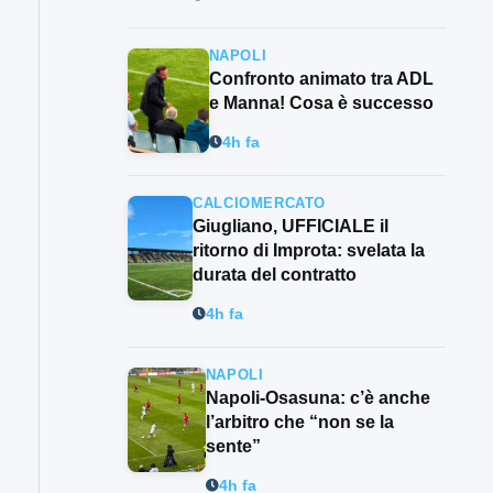
NAPOLI
Confronto animato tra ADL
e Manna! Cosa è successo
4h fa
CALCIOMERCATO
Giugliano, UFFICIALE il
ritorno di Improta: svelata la
durata del contratto
4h fa
NAPOLI
Napoli-Osasuna: c’è anche
l’arbitro che “non se la
sente”
4h fa