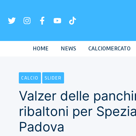
Vai
al
contenuto
HOME
NEWS
CALCIOMERCATO
CALCIO
SLIDER
Valzer delle panchi
ribaltoni per Spezi
Padova