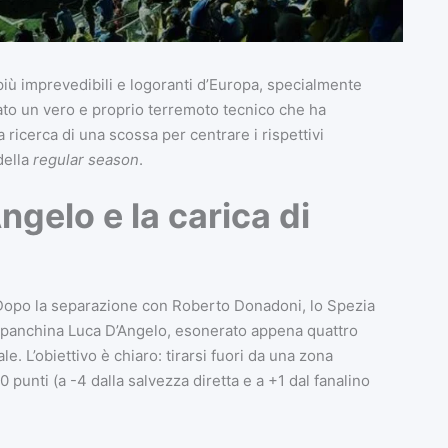
più imprevedibili e logoranti d’Europa, specialmente
scato un vero e proprio terremoto tecnico che ha
a ricerca di una scossa per centrare i rispettivi
della
regular season
.
Angelo e la carica di
a. Dopo la separazione con Roberto Donadoni, lo Spezia
n panchina Luca D’Angelo, esonerato appena quattro
e. L’obiettivo è chiaro: tirarsi fuori da una zona
punti (a -4 dalla salvezza diretta e a +1 dal fanalino