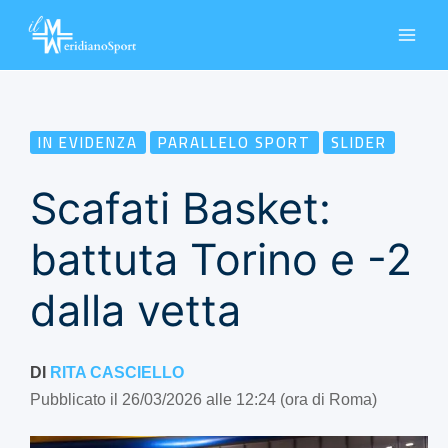
Vai
al
contenuto
IN EVIDENZA
PARALLELO SPORT
SLIDER
Scafati Basket:
battuta Torino e -2
dalla vetta
DI
RITA CASCIELLO
Pubblicato il 26/03/2026 alle 12:24 (ora di Roma)