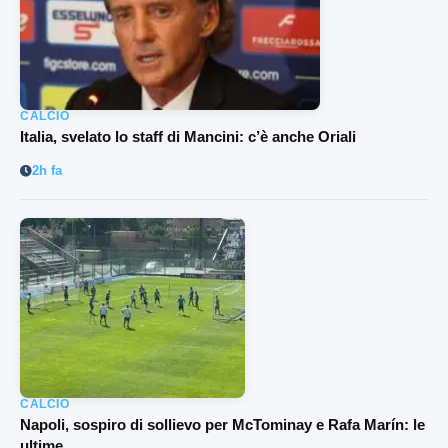
CALCIO
Italia, svelato lo staff di Mancini: c’è anche Oriali
2h fa
CALCIO
Napoli, sospiro di sollievo per McTominay e Rafa Marín: le
ultime