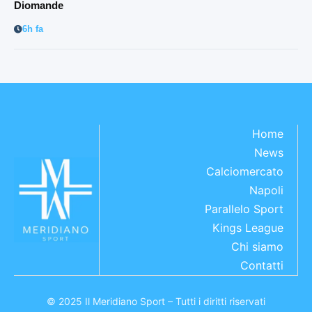
Diomande
6h fa
Home
News
Calciomercato
Napoli
Parallelo Sport
Kings League
Chi siamo
Contatti
© 2025 Il Meridiano Sport – Tutti i diritti riservati