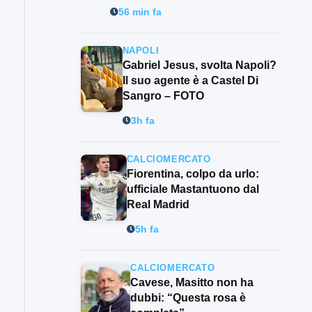
56 min fa
NAPOLI
Gabriel Jesus, svolta Napoli?
Il suo agente è a Castel Di
Sangro – FOTO
3h fa
CALCIOMERCATO
Fiorentina, colpo da urlo:
ufficiale Mastantuono dal
Real Madrid
5h fa
CALCIOMERCATO
Cavese, Masitto non ha
dubbi: “Questa rosa è