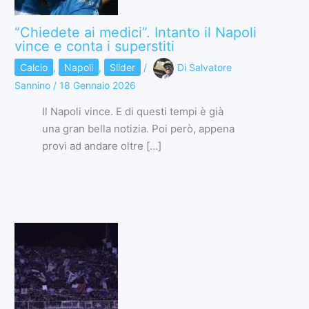
“Chiedete ai medici”. Intanto il Napoli
vince e conta i superstiti
Calcio
,
Napoli
,
Slider
/
Di
Salvatore
Sannino
/
18 Gennaio 2026
Il Napoli vince. E di questi tempi è già
una gran bella notizia. Poi però, appena
provi ad andare oltre […]