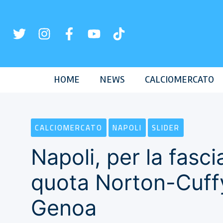
Vai
al
contenuto
HOME
NEWS
CALCIOMERCATO
CALCIOMERCATO
NAPOLI
SLIDER
Napoli, per la fasc
quota Norton-Cuffy
Genoa