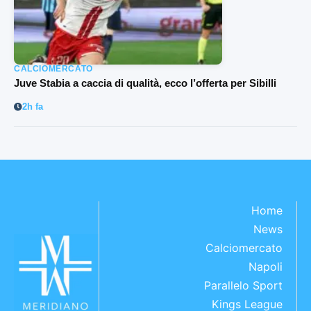
CALCIOMERCATO
Juve Stabia a caccia di qualità, ecco l’offerta per Sibilli
2h fa
Home
News
Calciomercato
Napoli
Parallelo Sport
Kings League