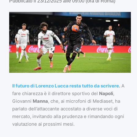
Pubblicato il 23/12/2025 alle 09:00 (ora di Roma)
Il futuro di Lorenzo Lucca resta tutto da scrivere
.
A
fare chiarezza è il direttore sportivo del
Napoli
,
Giovanni
Manna
, che, ai microfoni di Mediaset, ha
parlato dell’attaccante accostato a diverse voci di
mercato, invitando alla prudenza e rimandando ogni
valutazione ai prossimi mesi.