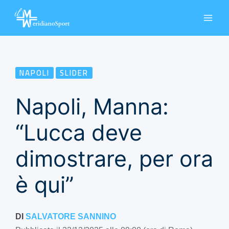
Vai
al
contenuto
NAPOLI
SLIDER
Napoli, Manna:
“Lucca deve
dimostrare, per ora
è qui”
DI
SALVATORE SANNINO