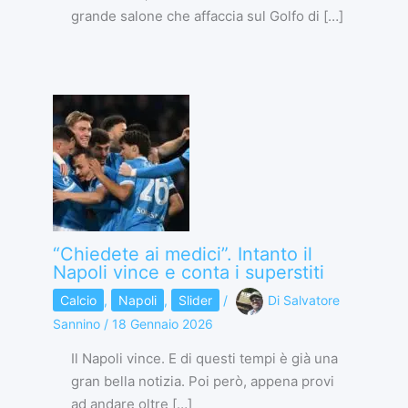
grande salone che affaccia sul Golfo di […]
“Chiedete ai medici”. Intanto il
Napoli vince e conta i superstiti
Calcio
,
Napoli
,
Slider
/
Di
Salvatore
Sannino
/
18 Gennaio 2026
Il Napoli vince. E di questi tempi è già una
gran bella notizia. Poi però, appena provi
ad andare oltre […]