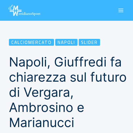
Vai
al
contenuto
CALCIOMERCATO
NAPOLI
SLIDER
Napoli, Giuffredi fa
chiarezza sul futuro
di Vergara,
Ambrosino e
Marianucci