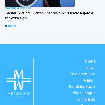
CALCIOMERCATO
Cagliari, definiti i dettagli per Maldini: riscatto legato a
salvezza e gol
18h fa
Home
News
Calciomercato
Napoli
Parallelo Sport
Kings League
Chi siamo