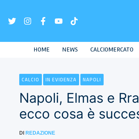
Vai
al
contenuto
HOME
NEWS
CALCIOMERCATO
CALCIO
IN EVIDENZA
NAPOLI
Napoli, Elmas e Rra
ecco cosa è succe
DI
REDAZIONE