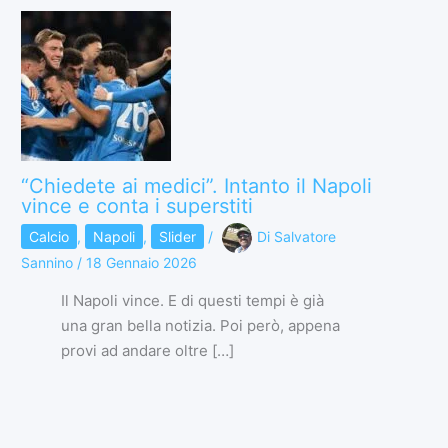
“Chiedete ai medici”. Intanto il Napoli
vince e conta i superstiti
Calcio
,
Napoli
,
Slider
/
Di
Salvatore
Sannino
/
18 Gennaio 2026
Il Napoli vince. E di questi tempi è già
una gran bella notizia. Poi però, appena
provi ad andare oltre […]