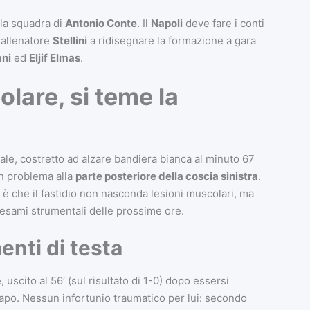
 la squadra di
Antonio Conte
. Il
Napoli
deve fare i conti
e allenatore
Stellini
a ridisegnare la formazione a gara
ni
ed
Eljif Elmas
.
lare, si teme la
rale, costretto ad alzare bandiera bianca al minuto 67
n problema alla
parte posteriore della coscia sinistra
.
è che il fastidio non nasconda lesioni muscolari, ma
esami strumentali delle prossime ore.
enti di testa
scito al 56′ (sul risultato di 1-0) dopo essersi
apo. Nessun infortunio traumatico per lui: secondo