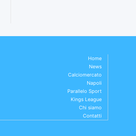
Home
News
Calciomercato
Napoli
Parallelo Sport
Kings League
Chi siamo
Contatti