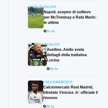
CALCIO
Napoli, sospiro di sollievo
per McTominay e Rafa Marín:
le ultime
1h fa
CALCIO
Avellino, Aiello svela
dettagli della trattativa
Lucina
2h fa
CALCIOMERCATO
Calciomercato Real Madrid,
blindato Vinicius Jr: ufficiale il
rinnovo
3h fa