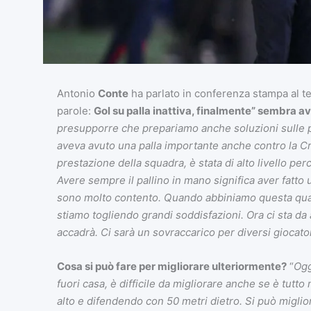
Antonio
Conte
ha parlato in conferenza stampa al te
parole:
Gol su palla inattiva, finalmente” sembra av
presupporre che prepariamo anche soluzioni sulle p
aveva avuto una palla importante anche contro la 
prestazione della squadra, è stata di alto livello perc
Avere sempre il pallino in mano significa aver fatto
sono molto contento. Quando abbiniamo questa qualit
stiamo togliendo grandi soddisfazioni. Ora ci sta da 
accadrà. Ci sarà un sovraccarico per diversi giocator
Cosa si può fare per migliorare ulteriormente?
“
Ogg
fuori casa, è difficile da migliorare anche se è tutto 
alto e difendendo con 50 metri dietro. Si può miglior