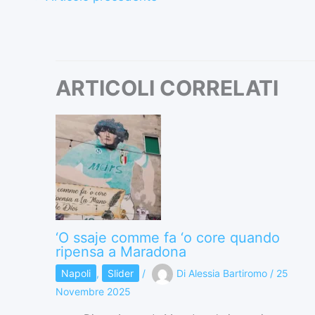
ARTICOLI CORRELATI
‘O ssaje comme fa ‘o core quando
ripensa a Maradona
Napoli
,
Slider
/
Di
Alessia Bartiromo
/
25
Novembre 2025