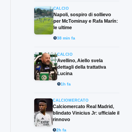
CALCIO
Napoli, sospiro di sollievo
per McTominay e Rafa Marín:
le ultime
38 min fa
CALCIO
Avellino, Aiello svela
dettagli della trattativa
Lucina
1h fa
CALCIOMERCATO
Calciomercato Real Madrid,
blindato Vinicius Jr: ufficiale il
rinnovo
2h fa