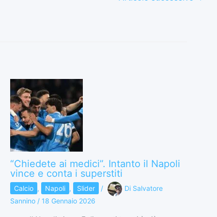
“Chiedete ai medici”. Intanto il Napoli
vince e conta i superstiti
Calcio
,
Napoli
,
Slider
/
Di
Salvatore
Sannino
/
18 Gennaio 2026