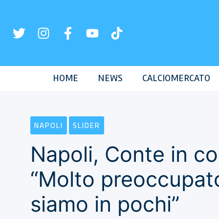
Vai
al
contenuto
HOME
NEWS
CALCIOMERCATO
NAPOLI
SLIDER
Napoli, Conte in c
“Molto preoccupato 
siamo in pochi”