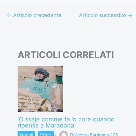
←
Articolo precedente
Articolo successivo
→
ARTICOLI CORRELATI
‘O ssaje comme fa ‘o core quando
ripensa a Maradona
Napoli
,
Slider
/
Di
Alessia Bartiromo
/
25