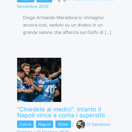
Novembre 2025
Diego Armando Maradona lo immagino
ancora così, seduto su un divano in un
grande salone che affaccia sul Golfo di […]
“Chiedete ai medici”. Intanto il
Napoli vince e conta i superstiti
Calcio
,
Napoli
,
Slider
/
Di
Salvatore
Sannino
/
18 Gennaio 2026