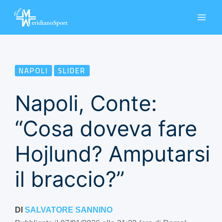
Vai
al
contenuto
NAPOLI
SLIDER
Napoli, Conte:
“Cosa doveva fare
Hojlund? Amputarsi
il braccio?”
DI
SALVATORE SANNINO