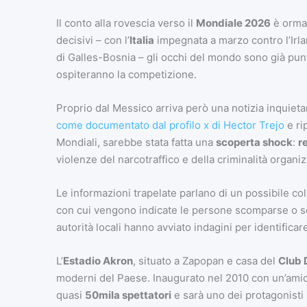
Il conto alla rovescia verso il
Mondiale 2026
è ormai
decisivi – con l’
Italia
impegnata a marzo contro l’Irla
di Galles-Bosnia – gli occhi del mondo sono già punta
ospiteranno la competizione.
Proprio dal Messico arriva però una notizia inquietan
come documentato dal profilo x di Hector Trejo
e ri
Mondiali, sarebbe stata fatta una
scoperta shock
:
r
violenze del narcotraffico e della criminalità organiz
Le informazioni trapelate parlano di un possibile co
con cui vengono indicate le persone scomparse o sequ
autorità locali hanno avviato indagini per identificar
L’
Estadio Akron
, situato a Zapopan e casa del
Club 
moderni del Paese. Inaugurato nel 2010 con un’amic
quasi
50mila spettatori
e sarà uno dei protagonisti 