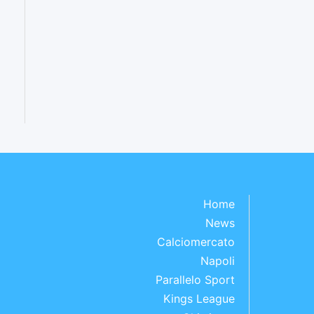
Home
News
Calciomercato
Napoli
Parallelo Sport
Kings League