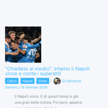
“Chiedete ai medici”. Intanto il Napoli
vince e conta i superstiti
Calcio
,
Napoli
,
Slider
/
Di
Salvatore
Sannino
/
18 Gennaio 2026
Il Napoli vince. E di questi tempi è già
una gran bella notizia. Poi però, appena