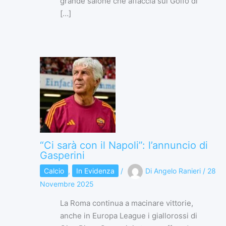
grande salone che affaccia sul Golfo di
[…]
“Ci sarà con il Napoli”: l’annuncio di
Gasperini
Calcio
,
In Evidenza
/
Di
Angelo Ranieri
/
28
Novembre 2025
La Roma continua a macinare vittorie,
anche in Europa League i giallorossi di