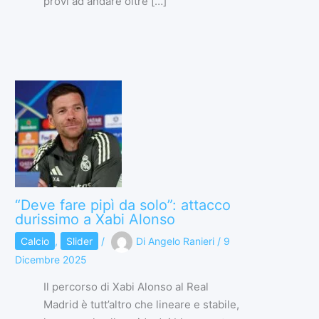
provi ad andare oltre […]
“Deve fare pipì da solo”: attacco
durissimo a Xabi Alonso
Calcio
,
Slider
/
Di
Angelo Ranieri
/
9
Dicembre 2025
Il percorso di Xabi Alonso al Real
Madrid è tutt’altro che lineare e stabile,