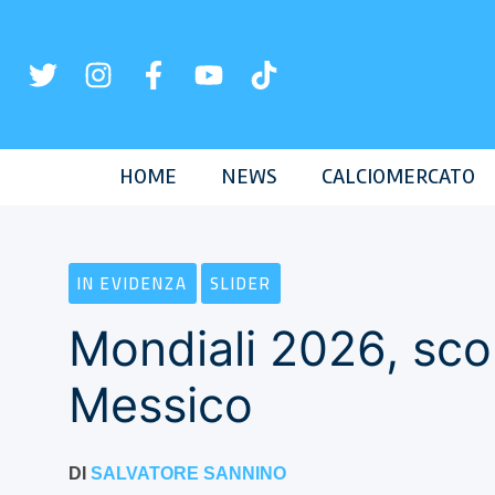
Vai
al
contenuto
HOME
NEWS
CALCIOMERCATO
IN EVIDENZA
SLIDER
Mondiali 2026, sco
Messico
DI
SALVATORE SANNINO