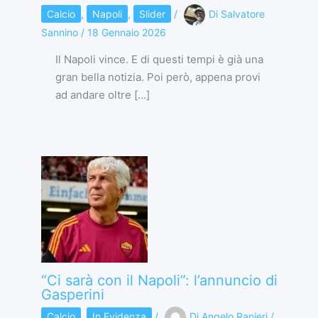
Calcio
,
Napoli
,
Slider
/
Di
Salvatore
Sannino
/
18 Gennaio 2026
Il Napoli vince. E di questi tempi è già una
gran bella notizia. Poi però, appena provi
ad andare oltre […]
“Ci sarà con il Napoli”: l’annuncio di
Gasperini
Calcio
,
In Evidenza
/
Di
Angelo Ranieri
/