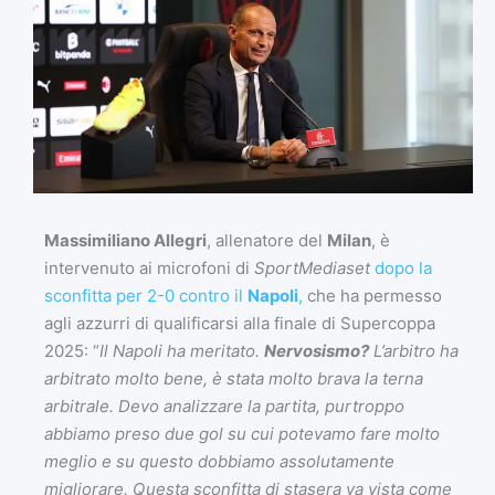
Massimiliano Allegri
, allenatore del
Milan
, è
intervenuto ai microfoni di
SportMediaset
dopo la
sconfitta per 2-0 contro il
Napoli
,
che ha permesso
agli azzurri di qualificarsi alla finale di Supercoppa
2025: “
Il Napoli ha meritato.
Nervosismo?
L’arbitro ha
arbitrato molto bene, è stata molto brava la terna
arbitrale. Devo analizzare la partita, purtroppo
abbiamo preso due gol su cui potevamo fare molto
meglio e su questo dobbiamo assolutamente
migliorare. Questa sconfitta di stasera va vista come