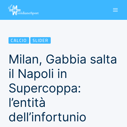
Vai
al
contenuto
CALCIO
SLIDER
Milan, Gabbia salta
il Napoli in
Supercoppa:
l’entità
dell’infortunio