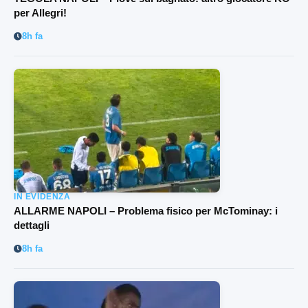
per Allegri!
8h fa
IN EVIDENZA
ALLARME NAPOLI – Problema fisico per McTominay: i
dettagli
8h fa