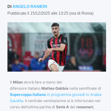
DI
ANGELO RANIERI
Pubblicato il 15/12/2025 alle 13:25 (ora di Roma)
Il
Milan
dovrà fare a meno del
difensore italiano
Matteo Gabbia
nella semifinale di
Supercoppa italiana
in programma giovedì in Arabia
Saudita
. Il centrale ventiseienne si è infortunato nel
corso dell’ultima partita di
Serie A
dei
rossoneri
,