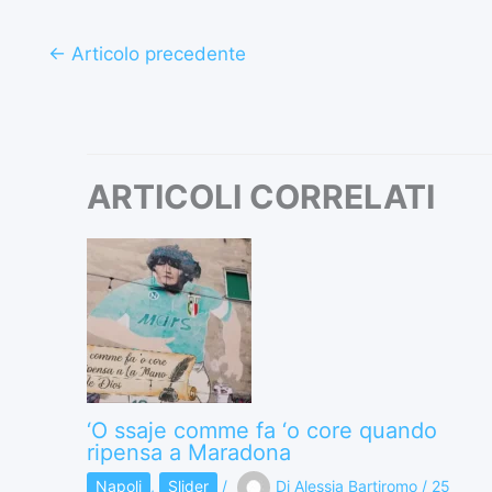
←
Articolo precedente
ARTICOLI CORRELATI
‘O ssaje comme fa ‘o core quando
ripensa a Maradona
Napoli
,
Slider
/
Di
Alessia Bartiromo
/
25