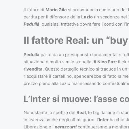
Il futuro di
Mario Gila
si preannuncia come uno dei te
partita per il difensore della
Lazio
(in scadenza nel 
Pedullà
, qualsiasi trattativa dovrà fare i conti con 
Il fattore Real: un “b
Pedullà
parte da un presupposto fondamentale: l’ul
situazione è molto simile a quella di
Nico Paz
: il cl
rivendita
. Questo dettaglio tecnico si traduce in u
riacquistare il cartellino, spenderebbe di fatto la me
prezzo pieno alla Lazio ma incassando contestualme
L’Inter si muove: l’asse c
Nonostante lo spettro del
Real
, le big italiane si 
insistenza anche negli ultimi giorni, l’
Inter
ha chiesto
Liberazione e i
nerazzurri
continueranno a monitora