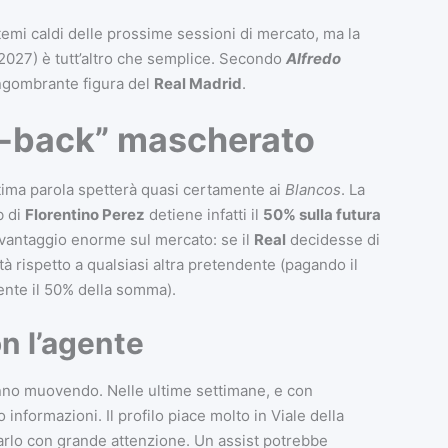
mi caldi delle prossime sessioni di mercato, ma la
2027) è tutt’altro che semplice. Secondo
Alfredo
l’ingombrante figura del
Real Madrid
.
uy-back” mascherato
tima parola spetterà quasi certamente ai
Blancos
. La
ub di
Florentino Perez
detiene infatti il
50% sulla futura
n vantaggio enorme sul mercato: se il
Real
decidesse di
tà rispetto a qualsiasi altra pretendente (pagando il
nte il 50% della somma).
on l’agente
stanno muovendo. Nelle ultime settimane, e con
 informazioni. Il profilo piace molto in Viale della
rlo con grande attenzione. Un assist potrebbe