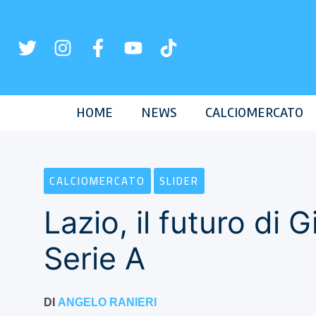
Vai
al
contenuto
HOME
NEWS
CALCIOMERCATO
CALCIOMERCATO
SLIDER
Lazio, il futuro di 
Serie A
DI
ANGELO RANIERI