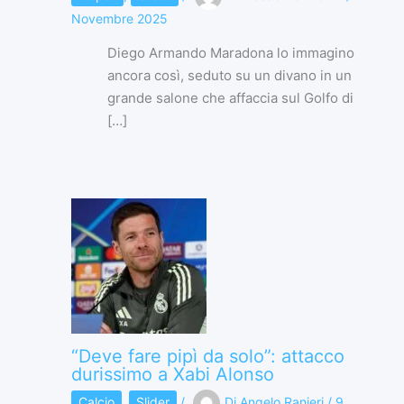
Novembre 2025
Diego Armando Maradona lo immagino
ancora così, seduto su un divano in un
grande salone che affaccia sul Golfo di
[…]
“Deve fare pipì da solo”: attacco
durissimo a Xabi Alonso
Calcio
,
Slider
/
Di
Angelo Ranieri
/
9