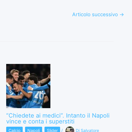
Articolo successivo
→
“Chiedete ai medici”. Intanto il Napoli
vince e conta i superstiti
Calcio
,
Napoli
,
Slider
/
Di
Salvatore