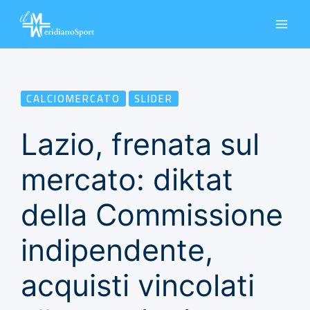
Vai
al
contenuto
CALCIOMERCATO
SLIDER
Lazio, frenata sul
mercato: diktat
della Commissione
indipendente,
acquisti vincolati