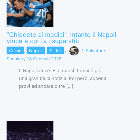
“Chiedete ai medici”. Intanto il Napoli
vince e conta i superstiti
Calcio
,
Napoli
,
Slider
/
Di
Salvatore
Sannino
/
18 Gennaio 2026
Il Napoli vince. E di questi tempi è già
una gran bella notizia. Poi però, appena
provi ad andare oltre […]