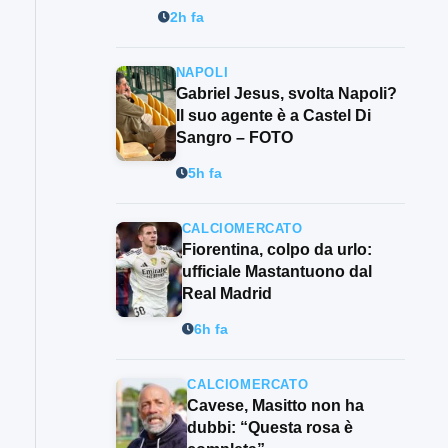
2h fa
NAPOLI
Gabriel Jesus, svolta Napoli?
Il suo agente è a Castel Di
Sangro – FOTO
5h fa
CALCIOMERCATO
Fiorentina, colpo da urlo:
ufficiale Mastantuono dal
Real Madrid
6h fa
CALCIOMERCATO
Cavese, Masitto non ha
dubbi: “Questa rosa è