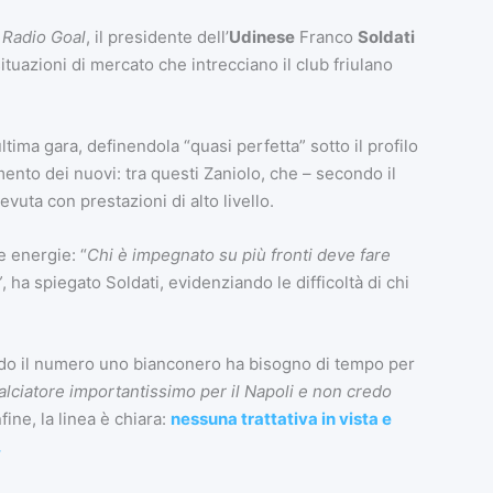
e
Radio Goal
, il presidente dell’
Udinese
Franco
Soldati
uazioni di mercato che intrecciano il club friulano
ltima gara, definendola “quasi perfetta” sotto il profilo
mento dei nuovi: tra questi Zaniolo, che – secondo il
vuta con prestazioni di alto livello.
e energie: “
Chi è impegnato su più fronti deve fare
”
, ha spiegato Soldati, evidenziando le difficoltà di chi
ondo il numero uno bianconero ha bisogno di tempo per
alciatore importantissimo per il Napoli e non credo
fine, la linea è chiara:
nessuna trattativa in vista e
.