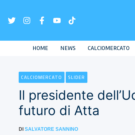
Vai
al
contenuto
HOME
NEWS
CALCIOMERCATO
CALCIOMERCATO
SLIDER
Il presidente dell’U
futuro di Atta
DI
SALVATORE SANNINO