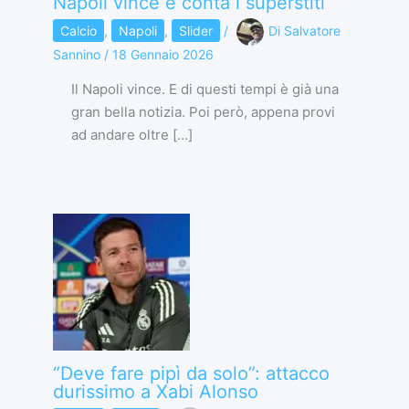
Napoli vince e conta i superstiti
Calcio
,
Napoli
,
Slider
/
Di
Salvatore
Sannino
/
18 Gennaio 2026
Il Napoli vince. E di questi tempi è già una
gran bella notizia. Poi però, appena provi
ad andare oltre […]
“Deve fare pipì da solo”: attacco
durissimo a Xabi Alonso