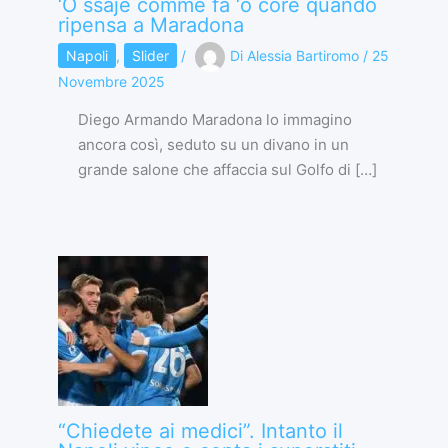
‘O ssaje comme fa ‘o core quando
ripensa a Maradona
Napoli
,
Slider
/
Di
Alessia Bartiromo
/
25
Novembre 2025
Diego Armando Maradona lo immagino
ancora così, seduto su un divano in un
grande salone che affaccia sul Golfo di […]
“Chiedete ai medici”. Intanto il