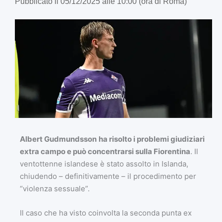
Pubblicato il 05/12/2025 alle 10:00 (ora di Roma)
Albert Gudmundsson
ha risolto i problemi giudiziari
extra campo e può concentrarsi sulla Fiorentina
. Il
ventottenne islandese è stato assolto in Islanda,
chiudendo – definitivamente – il procedimento per
“violenza sessuale”.
Il caso che ha visto coinvolta la seconda punta ex