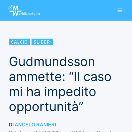
Vai
al
contenuto
CALCIO
SLIDER
Gudmundsson
ammette: “Il caso
mi ha impedito
opportunità”
DI
ANGELO RANIERI