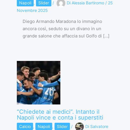
Napoli
,
Slider
/
Di
Alessia Bartiromo
/
25
Novembre 2025
Diego Armando Maradona lo immagino
ancora così, seduto su un divano in un
grande salone che affaccia sul Golfo di […]
“Chiedete ai medici”. Intanto il
Napoli vince e conta i superstiti
Calcio
,
Napoli
,
Slider
/
Di
Salvatore