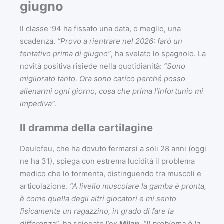
giugno
Il classe ’94 ha fissato una data, o meglio, una
scadenza.
“Provo a rientrare nel 2026: farò un
tentativo prima di giugno”
, ha svelato lo spagnolo. La
novità positiva risiede nella quotidianità:
“Sono
migliorato tanto. Ora sono carico perché posso
allenarmi ogni giorno, cosa che prima l’infortunio mi
impediva”
.
Il dramma della cartilagine
Deulofeu, che ha dovuto fermarsi a soli 28 anni (oggi
ne ha 31), spiega con estrema lucidità il problema
medico che lo tormenta, distinguendo tra muscoli e
articolazione.
“A livello muscolare la gamba è pronta,
è come quella degli altri giocatori e mi sento
fisicamente un ragazzino, in grado di fare la
differenza”
, ha spiegato l’ex
Milan
.
“Il problema è la