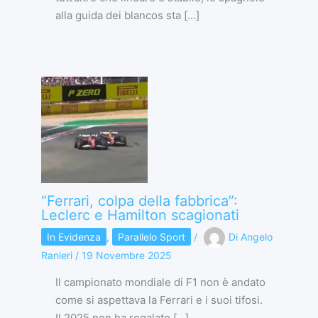
alla guida dei blancos sta […]
“Ferrari, colpa della fabbrica”:
Leclerc e Hamilton scagionati
In Evidenza
,
Parallelo Sport
/
Di
Angelo
Ranieri
/
19 Novembre 2025
Il campionato mondiale di F1 non è andato
come si aspettava la Ferrari e i suoi tifosi.
Il 2025 non ha regalato […]