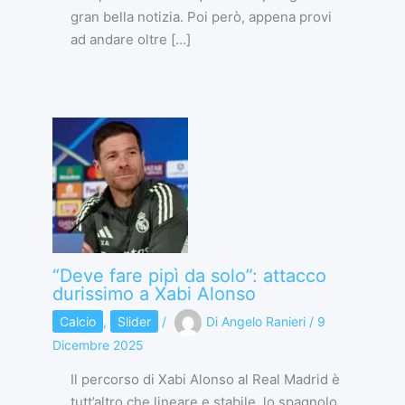
gran bella notizia. Poi però, appena provi
ad andare oltre […]
“Deve fare pipì da solo”: attacco
durissimo a Xabi Alonso
Calcio
,
Slider
/
Di
Angelo Ranieri
/
9
Dicembre 2025
Il percorso di Xabi Alonso al Real Madrid è
tutt’altro che lineare e stabile, lo spagnolo