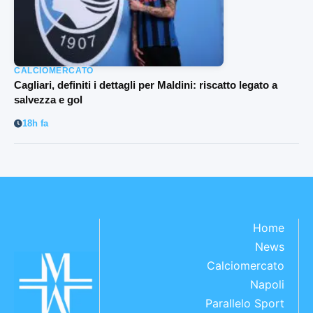
CALCIOMERCATO
Cagliari, definiti i dettagli per Maldini: riscatto legato a
salvezza e gol
18h fa
Home
News
Calciomercato
Napoli
Parallelo Sport