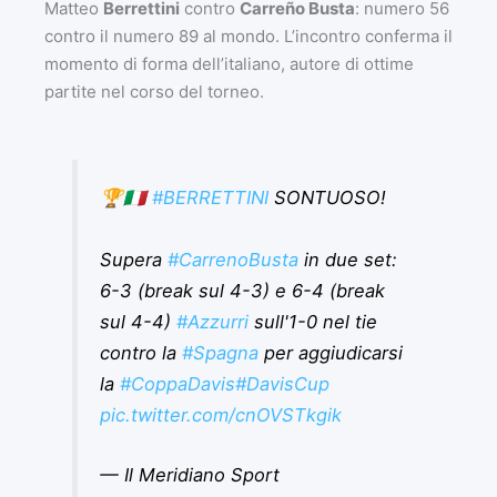
Matteo
Berrettini
contro
Carreño Busta
: numero 56
contro il numero 89 al mondo. L’incontro conferma il
momento di forma dell’italiano, autore di ottime
partite nel corso del torneo.
🏆🇮🇹
#BERRETTINI
SONTUOSO!
Supera
#CarrenoBusta
in due set:
6-3 (break sul 4-3) e 6-4 (break
sul 4-4)
#Azzurri
sull'1-0 nel tie
contro la
#Spagna
per aggiudicarsi
la
#CoppaDavis
#DavisCup
pic.twitter.com/cnOVSTkgik
— Il Meridiano Sport